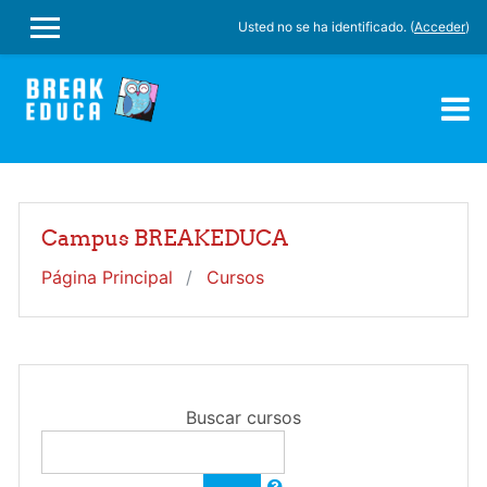
Salta al contenido principal
Usted no se ha identificado. (
Acceder
)
PANEL LATERAL
Campus BREAKEDUCA
Página Principal
Cursos
Buscar cursos