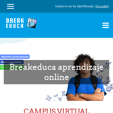
Usted no se ha identificado. (
Acceder
)
PANEL LATERAL
Salta al contenido principal
Breakeduca aprendizaje
online
CAMPUS VIRTUAL